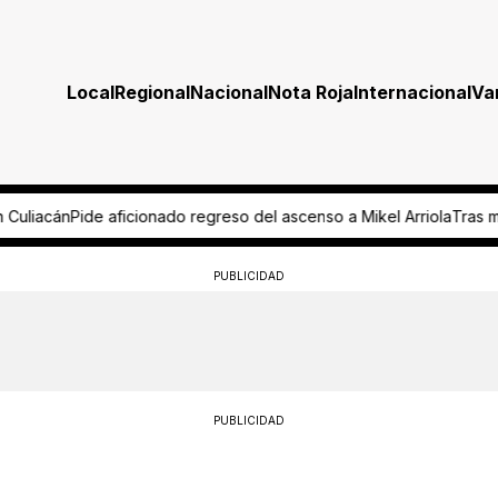
Local
Regional
Nacional
Nota Roja
Internacional
Va
el ascenso a Mikel Arriola
Tras muerte de jirafa, rehabilitarán su há
PUBLICIDAD
PUBLICIDAD