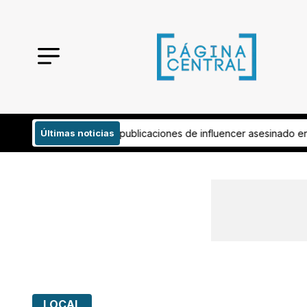
iones de influencer asesinado en Culiacán
Últimas noticias
Pide aficionado regreso d
LOCAL