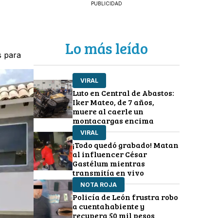
PUBLICIDAD
Lo más leído
s para
VIRAL
Luto en Central de Abastos:
Iker Mateo, de 7 años,
muere al caerle un
montacargas encima
VIRAL
¡Todo quedó grabado! Matan
al influencer César
Gastélum mientras
transmitía en vivo
NOTA ROJA
Policía de León frustra robo
a cuentahabiente y
recupera 50 mil pesos