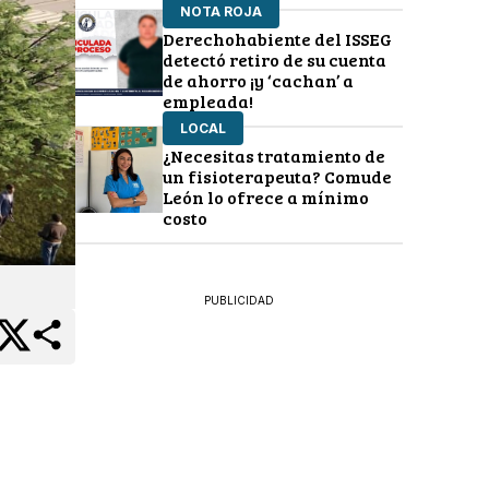
NOTA ROJA
Derechohabiente del ISSEG
detectó retiro de su cuenta
de ahorro ¡y ‘cachan’ a
empleada!
LOCAL
¿Necesitas tratamiento de
un fisioterapeuta? Comude
León lo ofrece a mínimo
costo
PUBLICIDAD