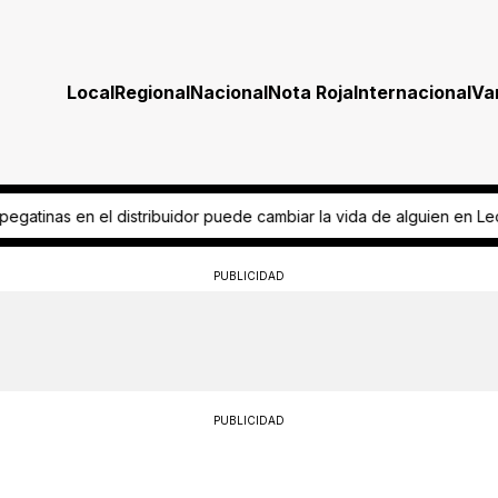
Local
Regional
Nacional
Nota Roja
Internacional
Va
 cambiar la vida de alguien en León
Kikis Magaña impulsa "Mujeres q
PUBLICIDAD
PUBLICIDAD