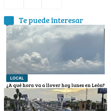
clima
León
lluvia
Te puede interesar
LOCAL
¿A qué hora va a llover hoy lunes en León?