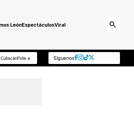
mos León
Espectáculos
Viral
Síguenos
o a Mikel Arriola
Tras muerte de jirafa, rehabilitarán su hábitat en 