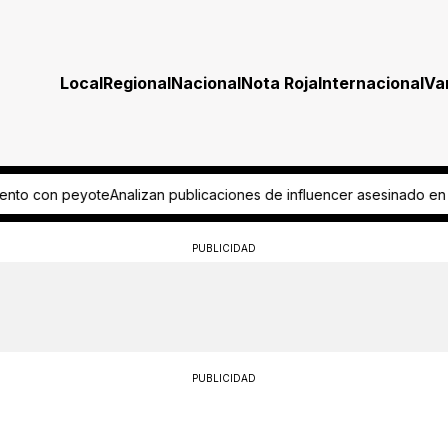
Local
Regional
Nacional
Nota Roja
Internacional
Va
influencer asesinado en Culiacán
Pide aficionado regreso del ascens
PUBLICIDAD
PUBLICIDAD