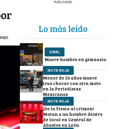
PUBLICIDAD
por
Lo más leído
sejo
VIRAL
Muere hombre en gimnasio
NOTA ROJA
Menor de 16 años muere
tras chocar con otra moto
en la Periodistas
Mexicanos
NOTA ROJA
¡De la fiesta al crimen!
Matan a un hombre dentro
de local en Central de
Abastos en León