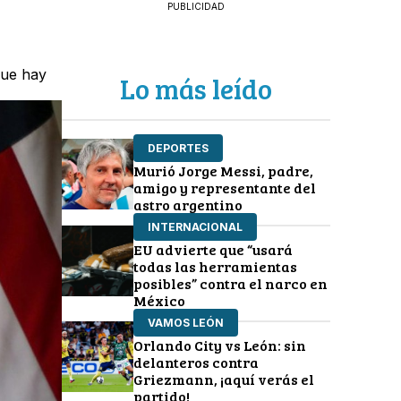
PUBLICIDAD
que hay
Lo más leído
DEPORTES
Murió Jorge Messi, padre,
amigo y representante del
astro argentino
INTERNACIONAL
EU advierte que “usará
todas las herramientas
posibles” contra el narco en
México
VAMOS LEÓN
Orlando City vs León: sin
delanteros contra
Griezmann, ¡aquí verás el
partido!