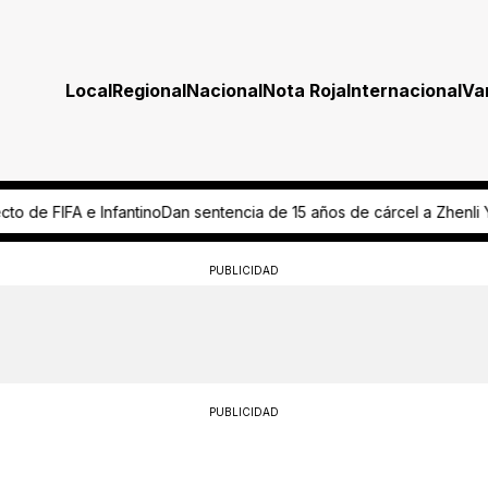
Local
Regional
Nacional
Nota Roja
Internacional
Va
tencia de 15 años de cárcel a Zhenli Ye Gon por lavado de dinero
C
PUBLICIDAD
PUBLICIDAD