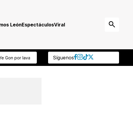
mos León
Espectáculos
Viral
Síguenos
elebran el Día Mundial del Guardaparque reconociendo su labor e