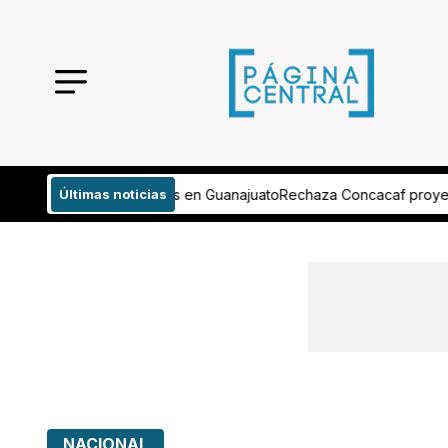
en Guanajuato
Últimas noticias
Rechaza Concacaf proyecto de FIFA e Infantino
Dan sen
NACIONAL