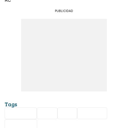
RC
PUBLICIDAD
Tags
Seguridad
León
riña
Nota roja
Bellavista