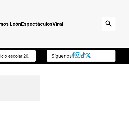
mos León
Espectáculos
Viral
Síguenos
sión grave” Regidora panista reprocha que ocultaran muerte de de