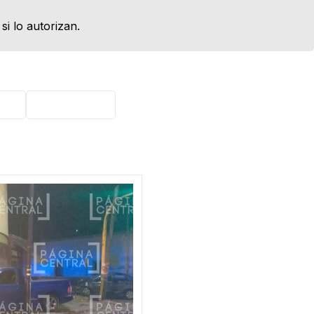
 si lo autorizan.
sús
Atropellado