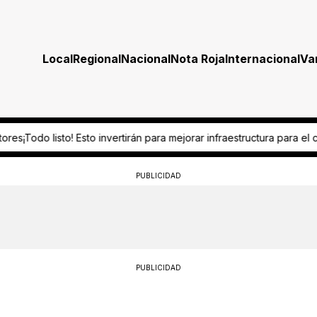
Local
Regional
Nacional
Nota Roja
Internacional
Va
n para mejorar infraestructura para el ciclo escolar 2026-2027
“Es omi
PUBLICIDAD
PUBLICIDAD