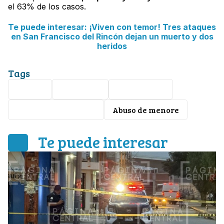
el 63% de los casos.
Te puede interesar: ¡Viven con temor! Tres ataques
en San Francisco del Rincón dejan un muerto y dos
heridos
Tags
Celaya
Seguridad
feminicidio
Violencia de género
Abuso de menore
Te puede interesar