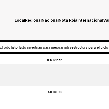
Local
Regional
Nacional
Nota Roja
Internacional
Va
ejorar infraestructura para el ciclo escolar 2026-2027
“Es omisión gr
PUBLICIDAD
PUBLICIDAD