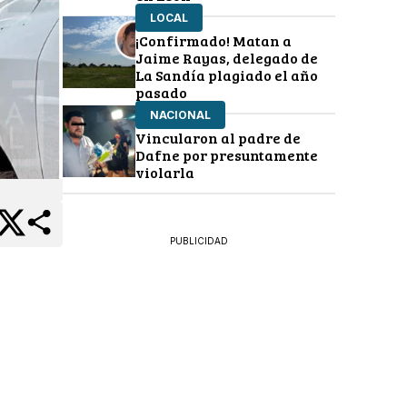
LOCAL
¡Confirmado! Matan a
Jaime Rayas, delegado de
La Sandía plagiado el año
pasado
NACIONAL
Vincularon al padre de
Dafne por presuntamente
violarla
PUBLICIDAD