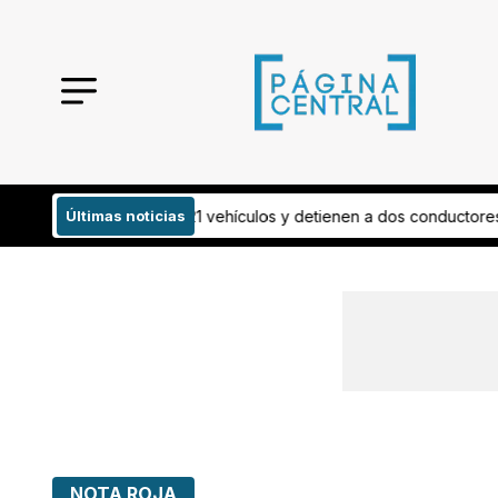
ulos y detienen a dos conductores
Últimas noticias
¡Todo listo! Esto invertirán para m
NOTA ROJA