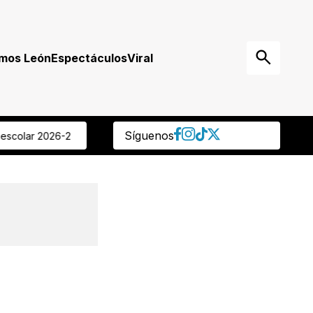
mos León
Espectáculos
Viral
Síguenos
ave” Regidora panista reprocha que ocultaran muerte de delegado 