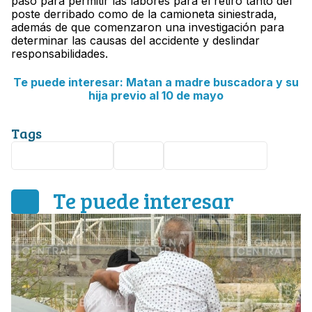
paso para permitir las labores para el retiro tanto del
poste derribado como de la camioneta siniestrada,
además de que comenzaron una investigación para
determinar las causas del accidente y deslindar
responsabilidades.
Te puede interesar: Matan a madre buscadora y su
hija previo al 10 de mayo
Tags
accidente vial
León
Paseo de Jerez
Te puede interesar