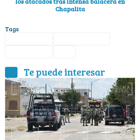
los atacados tras intensa balacera en
Chapalita
Tags
Ataque armado
Lomas del Mirador
Bomba molotov
León
Te puede interesar