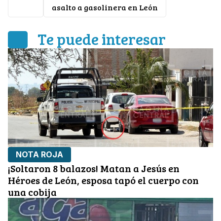
León
asalto a gasolinera en León
Te puede interesar
NOTA ROJA
¡Soltaron 8 balazos! Matan a Jesús en
Héroes de León, esposa tapó el cuerpo con
una cobija