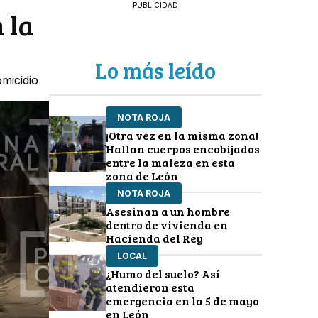
PUBLICIDAD
 la
Lo más leído
omicidio
NOTA ROJA
¡Otra vez en la misma zona!
Hallan cuerpos encobijados
entre la maleza en esta
zona de León
NOTA ROJA
Asesinan a un hombre
dentro de vivienda en
Hacienda del Rey
LOCAL
¿Humo del suelo? Así
atendieron esta
emergencia en la 5 de mayo
en León