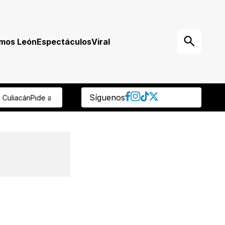
mos León
Espectáculos
Viral
Síguenos
ascenso a Mikel Arriola
Tras muerte de jirafa, rehabilitarán su hábit