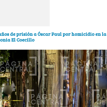
años de prisión a Óscar Paul por homicidio en la
onia El Coecillo