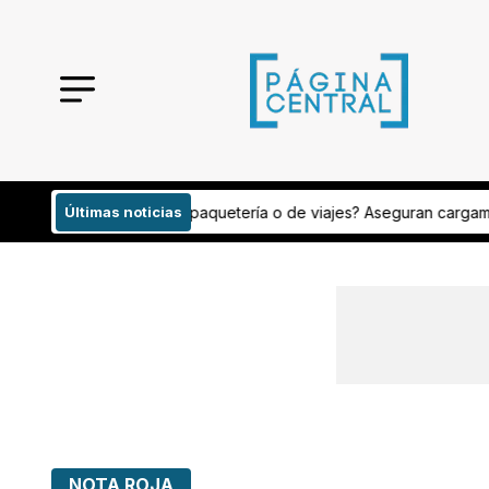
 o de viajes? Aseguran cargamento con peyote
Últimas noticias
Analizan publicacio
NOTA ROJA