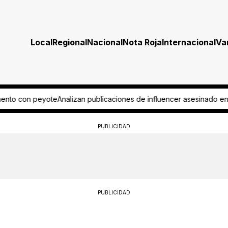
Local
Regional
Nacional
Nota Roja
Internacional
Va
nes de influencer asesinado en Culiacán
Pide aficionado regreso del 
PUBLICIDAD
PUBLICIDAD