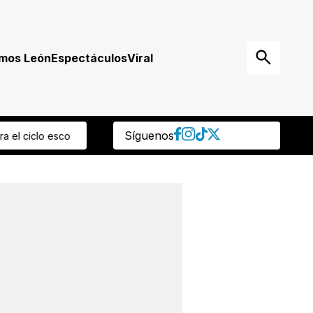
mos León
Espectáculos
Viral
Síguenos
026-2027
“Es omisión grave” Regidora panista reprocha que ocultara