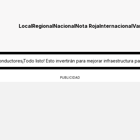
Local
Regional
Nacional
Nota Roja
Internacional
Va
! Esto invertirán para mejorar infraestructura para el ciclo escolar 2
PUBLICIDAD