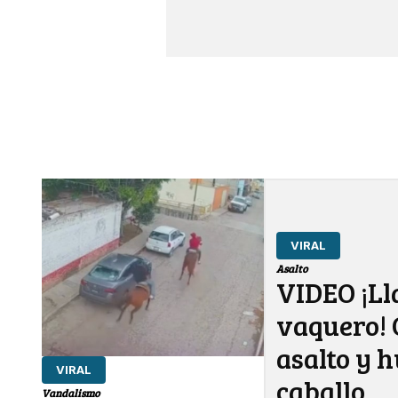
VIRAL
Asalto
VIDEO ¡L
vaquero!
asalto y 
VIRAL
caballo
Vandalismo