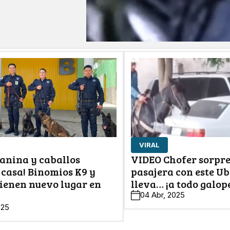
VIRAL
Canina y caballos
VIDEO Chofer sorpr
 casa! Binomios K9 y
pasajera con este Ub
tienen nuevo lugar en
lleva… ¡a todo galop
04 Abr, 2025
025