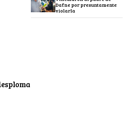
Dafne por presuntamente
violarla
 desploma