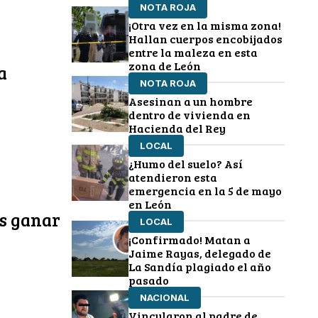
NOTA ROJA
¡Otra vez en la misma zona!
Hallan cuerpos encobijados
entre la maleza en esta
zona de León
a
NOTA ROJA
Asesinan a un hombre
dentro de vivienda en
Hacienda del Rey
LOCAL
¿Humo del suelo? Así
atendieron esta
emergencia en la 5 de mayo
en León
as ganar
LOCAL
¡Confirmado! Matan a
Jaime Rayas, delegado de
La Sandía plagiado el año
pasado
NACIONAL
Vincularon al padre de