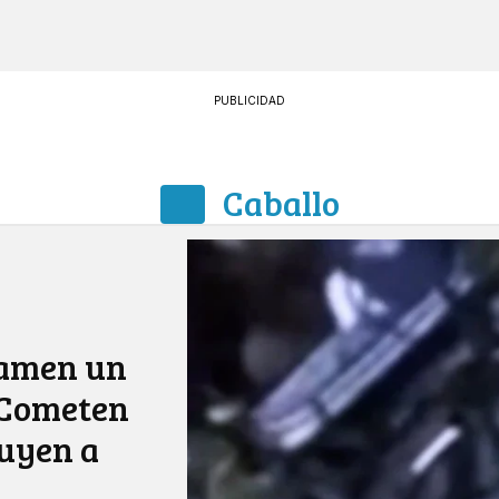
PUBLICIDAD
Caballo
lamen un
 Cometen
huyen a