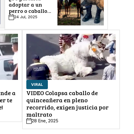
adoptar a un
perro o caballo
policía jubilado?
24 Jul, 2025
En León ya es
posible
VIRAL
ende a
VIDEO Colapsa caballo de
er te
quinceañera en pleno
e!
recorrido, exigen justicia por
maltrato
28 Ene, 2025