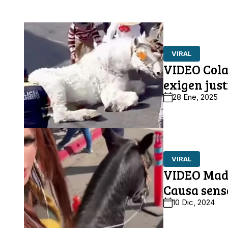
VIRAL
VIDEO Cola
exigen just
28 Ene, 2025
VIRAL
VIDEO Madre
Causa sens
10 Dic, 2024