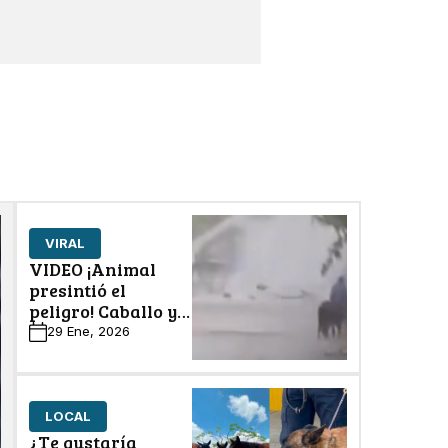
VIRAL
VIDEO ¡Animal
presintió el
peligro! Caballo y
dueño 'son
29 Ene, 2026
devorados' por río
desbordado
LOCAL
¿Te gustaría