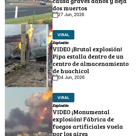
causa graves daños y deja
dos muertos
27 Jun, 2026
VIRAL
Explosión
VIDEO ¡Brutal explosión!
Pipa estalla dentro de un
centro de almacenamiento
de huachicol
04 Jun, 2026
VIRAL
Explosión
VIDEO ¡Monumental
explosión! Fábrica de
fuegos artificiales vuela
por los aires