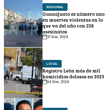
REGIONAL
Guanajuato es número uno
en muertes violentas en lo
que va del año con 228
asesinatos
31 Ene, 2024
LOCAL
Registra León más de mil
homicidios dolosos en 2023
04 Ene, 2024