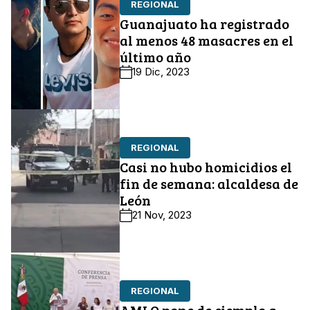
REGIONAL
Guanajuato ha registrado
al menos 48 masacres en el
último año
19 Dic, 2023
REGIONAL
Casi no hubo homicidios el
fin de semana: alcaldesa de
León
21 Nov, 2023
REGIONAL