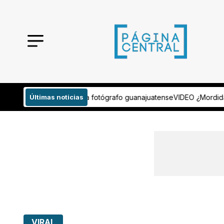
tógrafo guanajuatense
Últimas noticias
VIDEO ¿Mordida por transferencia? Evidencian 
VIRAL