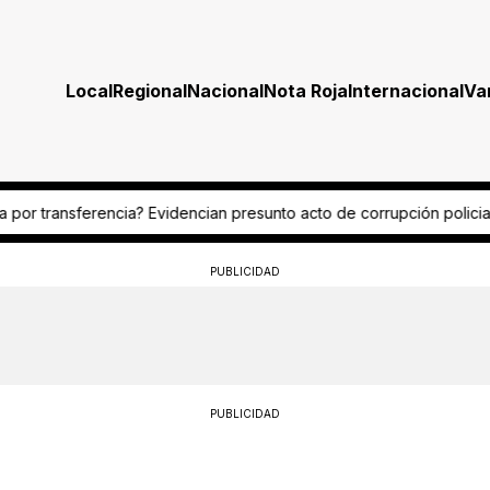
Local
Regional
Nacional
Nota Roja
Internacional
Va
presunto acto de corrupción policial
¿Fue por celos? Mesera termin
PUBLICIDAD
PUBLICIDAD