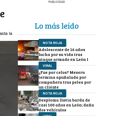
PUBLICIDAD
ue
Lo más leído
asta la
NOTA ROJA
Adolescente de 16 años
lucha por su vida tras
ataque armado en León I
VIRAL
¿Fue por celos? Mesera
termina apuñalada por
compañera tras pelea por
un cliente
NOTA ROJA
Desploma lluvia barda de
casi 100 años en León; daña
dos vehículos