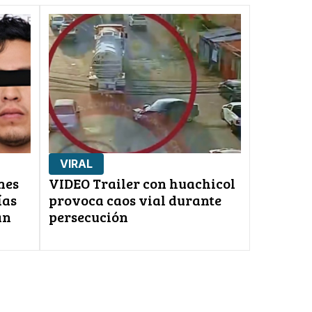
VIRAL
nes
VIDEO Trailer con huachicol
ías
provoca caos vial durante
an
persecución