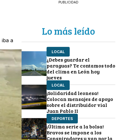
PUBLICIDAD
Lo más leído
 iba a
LOCAL
¿Debes guardar el
paraguas? Te contamos todo
del clima en León hoy
jueves
LOCAL
¡Solidaridad leonesa!
Colocan mensajes de apoyo
sobre el distribuidor vial
Juan Pablo II
DEPORTES
¡Última serie a la bolsa!
Bravos se impone a los
Conspiradores y van por la