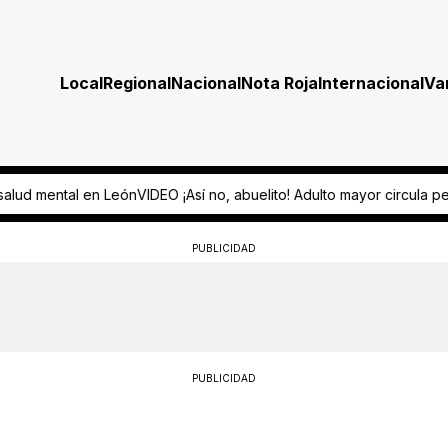
Local
Regional
Nacional
Nota Roja
Internacional
Va
abuelito! Adulto mayor circula peligrosamente en scooter
VIDEO ¡Lo 
PUBLICIDAD
PUBLICIDAD