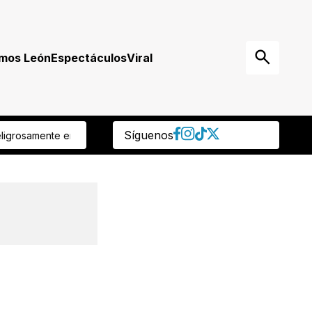
mos León
Espectáculos
Viral
Síguenos
dejaron abandonado! Encuentran a león encerrado en una jaula den