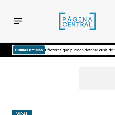
s que pueden detonar crisis de salud mental en León
Últimas noticias
VIDEO ¡Así no, 
VIRAL