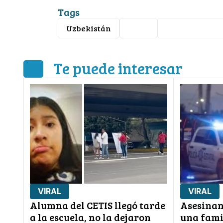
Tags
Uzbekistán
Viral
accidente vial
Te puede interesar
VIRAL
VIRAL
Alumna del CETIS llegó tarde
Asesinan
a la escuela, no la dejaron
una fami