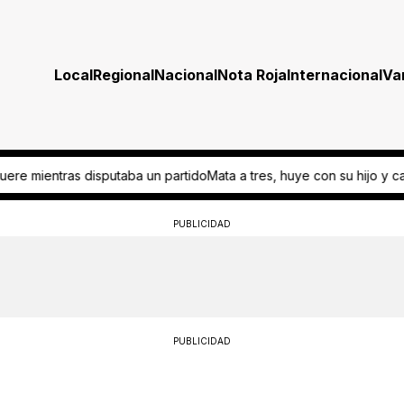
Local
Regional
Nacional
Nota Roja
Internacional
Va
Mata a tres, huye con su hijo y cae al intentar cruzar a EU
¡El Club L
PUBLICIDAD
PUBLICIDAD