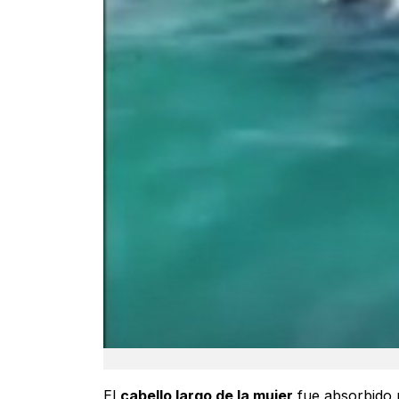
El
cabello largo de la mujer
fue absorbido 