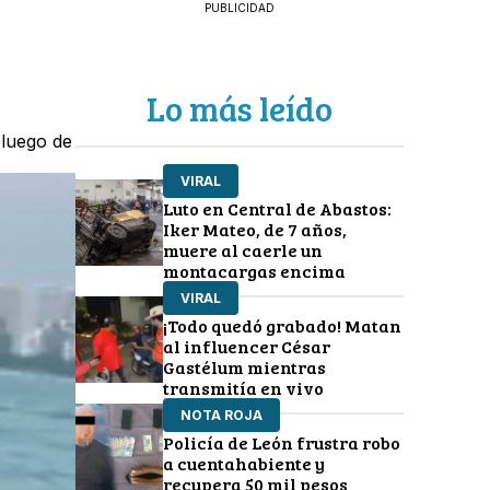
PUBLICIDAD
Lo más leído
 luego de
VIRAL
Luto en Central de Abastos:
Iker Mateo, de 7 años,
muere al caerle un
montacargas encima
VIRAL
¡Todo quedó grabado! Matan
al influencer César
Gastélum mientras
transmitía en vivo
NOTA ROJA
Policía de León frustra robo
a cuentahabiente y
recupera 50 mil pesos