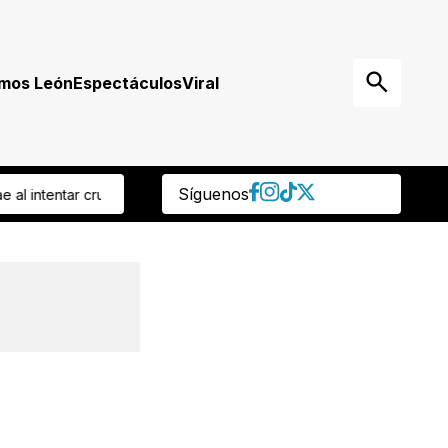
mos León
Espectáculos
Viral
Síguenos
eón arranca su participación en Leagues Cup! ¿Dónde y a qué hora v