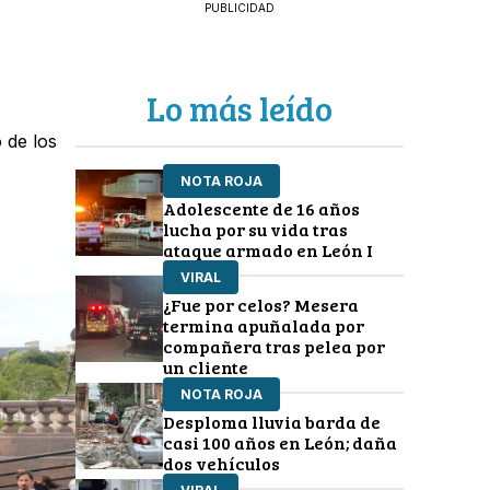
PUBLICIDAD
Lo más leído
 de los
NOTA ROJA
Adolescente de 16 años
lucha por su vida tras
ataque armado en León I
VIRAL
¿Fue por celos? Mesera
termina apuñalada por
compañera tras pelea por
un cliente
NOTA ROJA
Desploma lluvia barda de
casi 100 años en León; daña
dos vehículos