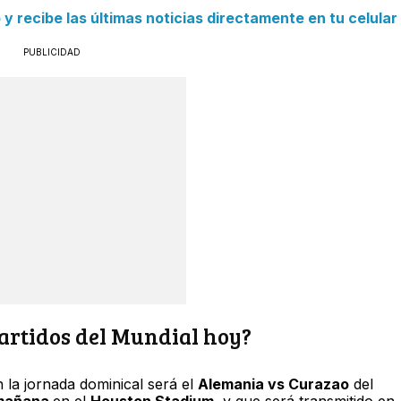
 recibe las últimas noticias directamente en tu celular
PUBLICIDAD
partidos del Mundial hoy?
 la jornada dominical será el
Alemania vs Curazao
del
 mañana
en el
Houston Stadium
, y que será transmitido en