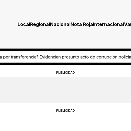
Local
Regional
Nacional
Nota Roja
Internacional
Va
 presunto acto de corrupción policial
¿Fue por celos? Mesera termi
PUBLICIDAD
PUBLICIDAD