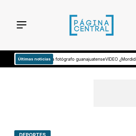
otógrafo guanajuatense
Últimas noticias
VIDEO ¿Mordida por transferencia? Evidencian
DEPORTES