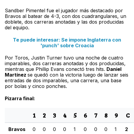
Sandber Pimentel fue el jugador más destacado por
Bravos al batear de 4-3, con dos cuadrangulares, un
doblete, dos carreras anotadas y las dos producidas
del equipo.
Te puede interesar: Se impone Inglaterra con
'punch' sobre Croacia
Por Toros, Justin Turner tuvo una noche de cuatro
imparables, dos carreras anotadas y dos producidas,
mientras que Phillip Evans conectó tres hits.
Daniel
Martínez
se quedó con la victoria luego de lanzar seis
entradas de dos imparables, una carrera, una base
por bolas y cinco ponches.
Pizarra final:
1
2
3
4
5
6
7
8
9
C
Bravos
0
0
0
0
1
0
0
0
1
2