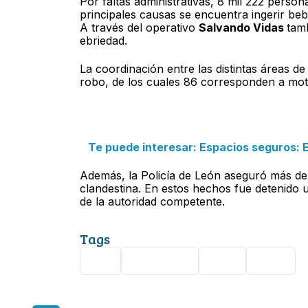
Por faltas administrativas, 8 mil 222 perso
principales causas se encuentra ingerir bebi
A través del operativo
Salvando Vidas
tam
ebriedad.
La coordinación entre las distintas áreas d
robo, de los cuales 86 corresponden a moto
Te puede interesar: Espacios seguros: El
Además, la Policía de León aseguró más de 
clandestina. En estos hechos fue detenido 
de la autoridad competente.
Tags
SSP
Seguridad
robo
León