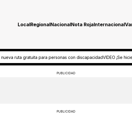
Local
Regional
Nacional
Nota Roja
Internacional
Va
con discapacidad
VIDEO ¡Se hicieron pasar por obreros! Ladrones cierr
PUBLICIDAD
PUBLICIDAD