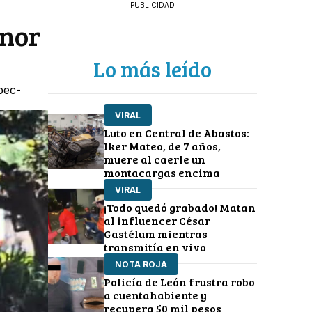
PUBLICIDAD
enor
Lo más leído
pec-
VIRAL
Luto en Central de Abastos:
Iker Mateo, de 7 años,
muere al caerle un
montacargas encima
VIRAL
¡Todo quedó grabado! Matan
al influencer César
Gastélum mientras
transmitía en vivo
NOTA ROJA
Policía de León frustra robo
a cuentahabiente y
recupera 50 mil pesos