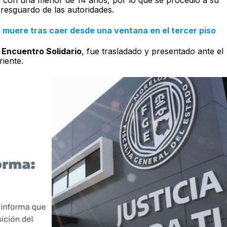
 resguardo de las autoridades.
s muere tras caer desde una ventana en el tercer piso
l
Encuentro Solidario
, fue trasladado y presentado ante el
riente.