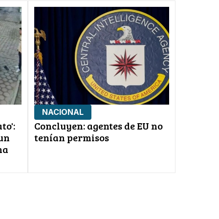
NACIONAL
to':
Concluyen: agentes de EU no
un
tenían permisos
na