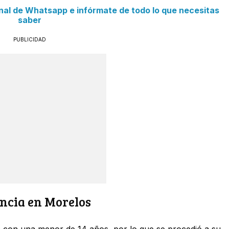
anal de Whatsapp e infórmate de todo lo que necesitas
saber
PUBLICIDAD
ancia en Morelos
ia con una menor de 14 años, por lo que se procedió a su