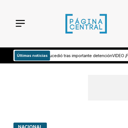
 tras importante detención
Últimas noticias
VIDEO ¡Fatal tiroteo! Hombre abre fuego 
NACIONAL