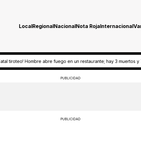
Local
Regional
Nacional
Nota Roja
Internacional
Va
en un restaurante; hay 3 muertos y 7 heridos
¡Todo cerrado! Julio G
PUBLICIDAD
PUBLICIDAD