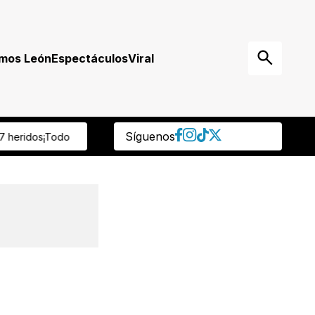
mos León
Espectáculos
Viral
Síguenos
onzález es nuevo portero del Club León