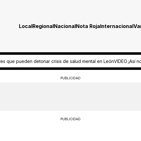
Local
Regional
Nacional
Nota Roja
Internacional
Va
r crisis de salud mental en León
VIDEO ¡Así no, abuelito! Adulto may
PUBLICIDAD
PUBLICIDAD