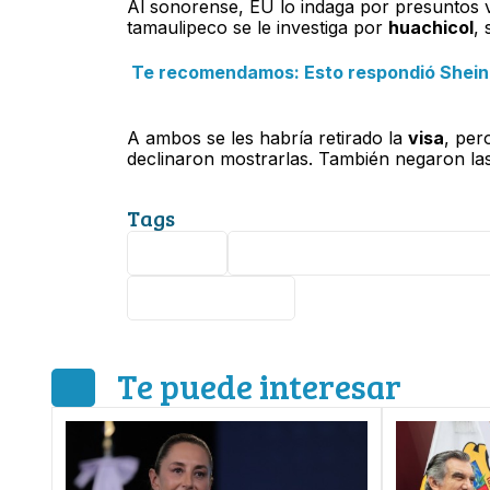
Al sonorense, EU lo indaga por presuntos 
tamaulipeco se le investiga por
huachicol
,
Te recomendamos: Esto respondió Shein
A ambos se les habría retirado la
visa
, per
declinaron mostrarlas. También negaron la
Tags
México
Andrés Manuel López Obrad
Estados Unidos
Te puede interesar