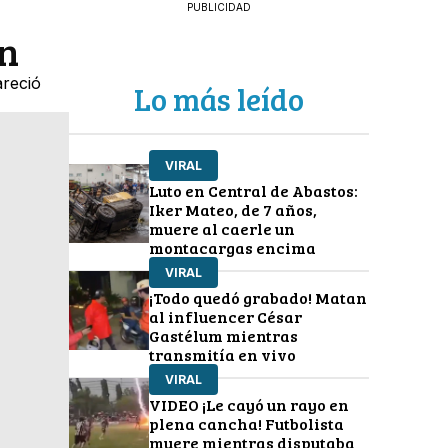
PUBLICIDAD
ón
areció
Lo más leído
VIRAL
Luto en Central de Abastos:
Iker Mateo, de 7 años,
muere al caerle un
montacargas encima
VIRAL
¡Todo quedó grabado! Matan
al influencer César
Gastélum mientras
transmitía en vivo
VIRAL
VIDEO ¡Le cayó un rayo en
plena cancha! Futbolista
muere mientras disputaba