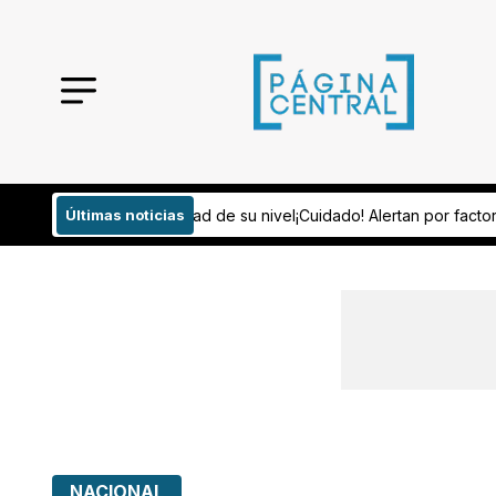
 mitad de su nivel
Últimas noticias
¡Cuidado! Alertan por factores que pueden detona
NACIONAL