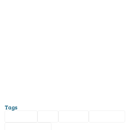
Tags
Seguridad
León
Nota roja
Piletas I y II
doble homicidio