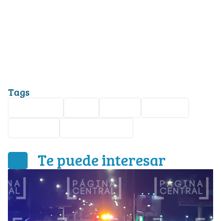
Tags
Seguridad
León
Asalto
baleado
Nota roja
Plaza Obelisco
Te puede interesar