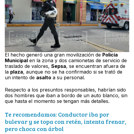
El hecho generó una gran movilización de
Policía
Municipal
en la zona y dos camionetas de servicio de
traslado de valores,
Sepsa
, se encuentran afuera de
la
plaza
, aunque no se ha confirmado si se trató de
un intento de
asalto
a su personal.
Respecto a los presuntos responsables, habrían sido
dos hombres que iban a bordo de un auto blanco, sin
que hasta el momento se tengan más detalles.
Te recomendamos: Conductor iba por
bulevar y se topa con retén, intenta frenar,
pero choca con árbol