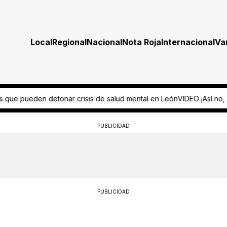
Local
Regional
Nacional
Nota Roja
Internacional
Va
e salud mental en León
VIDEO ¡Así no, abuelito! Adulto mayor circul
PUBLICIDAD
PUBLICIDAD