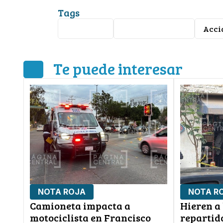
Tags
Arrollado
Las Mandarinas
Acci
Te puede interesar
NOTA ROJA
NOTA R
Camioneta impacta a
Hieren a
motociclista en Francisco
repartido