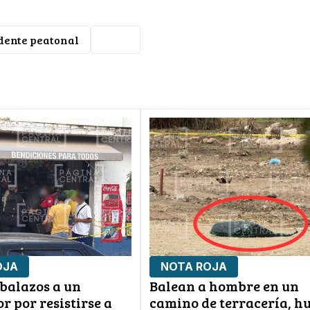
dente peatonal
León
OJA
NOTA ROJA
 balazos a un
Balean a hombre en un
r por resistirse a
camino de terracería, h