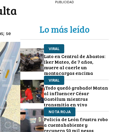
PUBLICIDAD
ulta
Lo más leído
s; se
VIRAL
Luto en Central de Abastos:
Iker Mateo, de 7 años,
muere al caerle un
montacargas encima
VIRAL
¡Todo quedó grabado! Matan
al influencer César
Gastélum mientras
transmitía en vivo
NOTA ROJA
Policía de León frustra robo
a cuentahabiente y
recupera 50 mil pesos