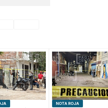
cidio
Nota roja
OJA
NOTA ROJA