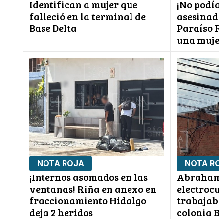
Identifican a mujer que
¡No podía
falleció en la terminal de
asesinad
Base Delta
Paraíso R
una muj
NOTA ROJA
NOTA R
¡Internos asomados en las
Abraham
ventanas! Riña en anexo en
electroc
fraccionamiento Hidalgo
trabajab
deja 2 heridos
colonia 