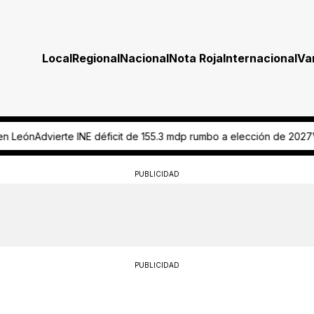
Local
Regional
Nacional
Nota Roja
Internacional
Va
t de 155.3 mdp rumbo a elección de 2027
VIDEO ¡Tráiler los embiste! 
PUBLICIDAD
PUBLICIDAD