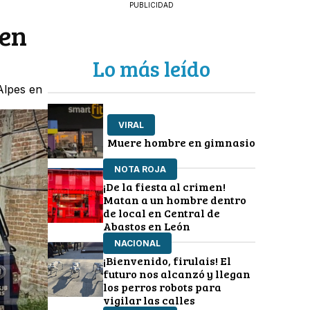
PUBLICIDAD
 en
Lo más leído
 Alpes en
VIRAL
Muere hombre en gimnasio
NOTA ROJA
¡De la fiesta al crimen!
Matan a un hombre dentro
de local en Central de
Abastos en León
NACIONAL
¡Bienvenido, firulais! El
futuro nos alcanzó y llegan
los perros robots para
vigilar las calles