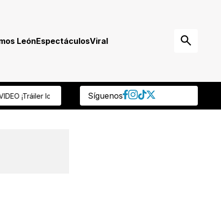
mos León
Espectáculos
Viral
Síguenos
Los arrolla y luego huye
Motociclista muere atropellado tras choque 