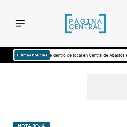
re dentro de local en Central de Abastos en León
Últimas noticias
Advierte INE défici
NOTA ROJA