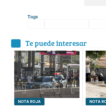
Tags
León
Granja Las Amalias
femini
Te puede interesar
NOTA ROJA
NOTA R