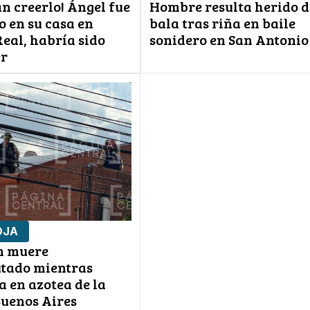
n creerlo! Ángel fue
Hombre resulta herido d
o en su casa en
bala tras riña en baile
eal, habría sido
sonidero en San Antonio
er
OJA
 muere
utado mientras
a en azotea de la
Buenos Aires