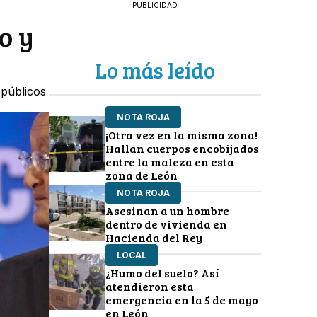
PUBLICIDAD
o y
Lo más leído
 públicos
NOTA ROJA
¡Otra vez en la misma zona!
Hallan cuerpos encobijados
entre la maleza en esta
zona de León
NOTA ROJA
Asesinan a un hombre
dentro de vivienda en
Hacienda del Rey
LOCAL
¿Humo del suelo? Así
atendieron esta
emergencia en la 5 de mayo
en León