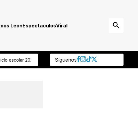
mos León
Espectáculos
Viral
Síguenos
grave” Regidora panista reprocha que ocultaran muerte de delegad