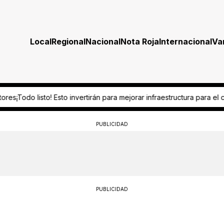
Local
Regional
Nacional
Nota Roja
Internacional
Va
a mejorar infraestructura para el ciclo escolar 2026-2027
“Es omisión 
PUBLICIDAD
PUBLICIDAD