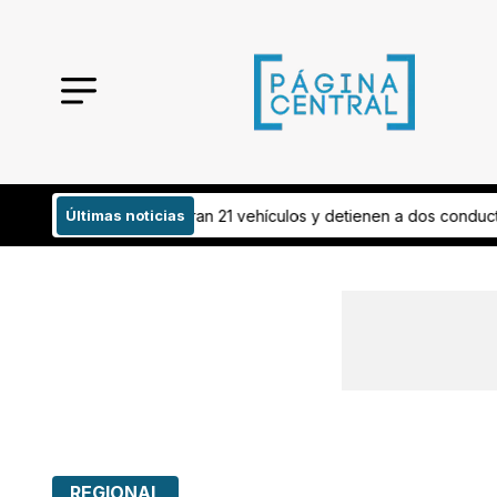
ículos y detienen a dos conductores
Últimas noticias
¡Todo listo! Esto invertirán par
REGIONAL