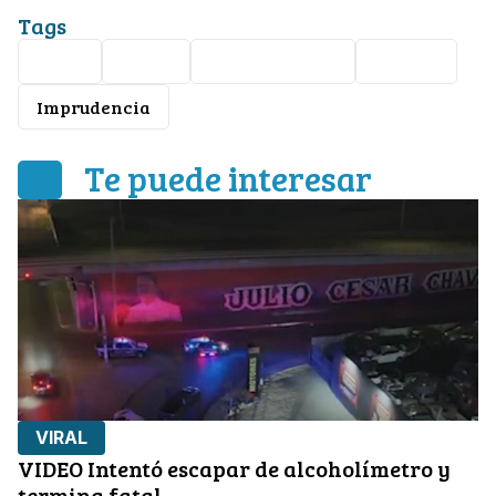
Tags
Viral
Video
Accidente vial
Choque
Imprudencia
Te puede interesar
VIRAL
VIDEO Intentó escapar de alcoholímetro y
termina fatal