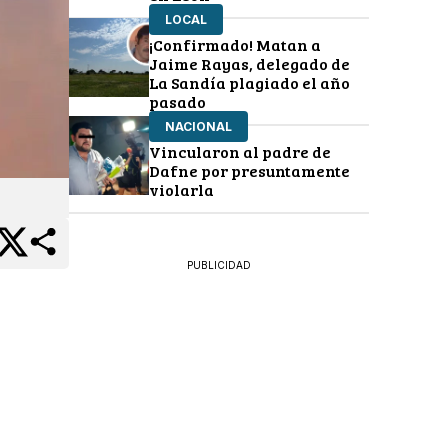
LOCAL
¡Confirmado! Matan a
Jaime Rayas, delegado de
La Sandía plagiado el año
pasado
NACIONAL
Vincularon al padre de
Dafne por presuntamente
violarla
PUBLICIDAD