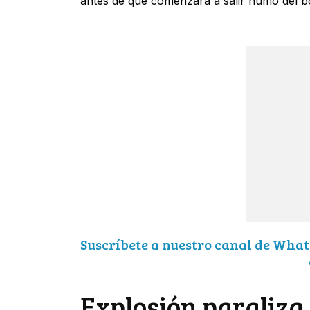
antes de que comenzara a salir humo del b
Suscríbete a nuestro canal de What
Explosión paraliza