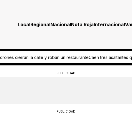
Local
Regional
Nacional
Nota Roja
Internacional
Va
n restaurante
Caen tres asaltantes que robaron un negocio de comid
PUBLICIDAD
PUBLICIDAD