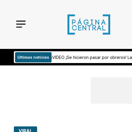
¡Se hicieron pasar por obreros! Ladrones cierran la calle y roban u
Últimas noticias
VIRAL