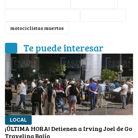
Fiscalía de Guanajuato
Policía de León
Gerardo Vázquez Alatriste
Accidente vial
motociclistas muertos
Te puede interesar
LOCAL
¡ÚLTIMA HORA! Detienen a Irving Joel de Go
Traveling Bajío