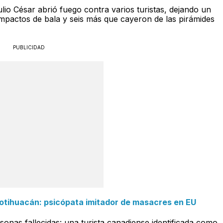
ulio César abrió fuego contra varios turistas, dejando un
impactos de bala y seis más que cayeron de las pirámides
PUBLICIDAD
otihuacán: psicópata imitador de masacres en EU
onas fallecidas: una turista canadiense identificada como