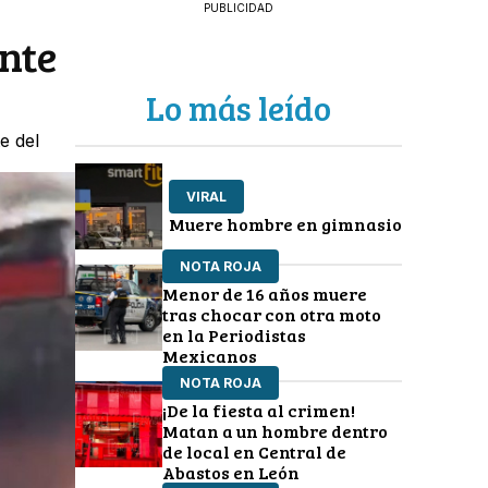
PUBLICIDAD
ante
Lo más leído
e del
VIRAL
Muere hombre en gimnasio
NOTA ROJA
Menor de 16 años muere
tras chocar con otra moto
en la Periodistas
Mexicanos
NOTA ROJA
¡De la fiesta al crimen!
Matan a un hombre dentro
de local en Central de
Abastos en León