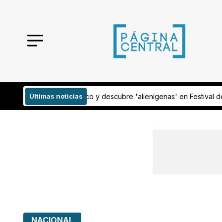
re 'alienígenas' en Festival de Verano
Últimas noticias
Identifican a un mexicano entre
NACIONAL