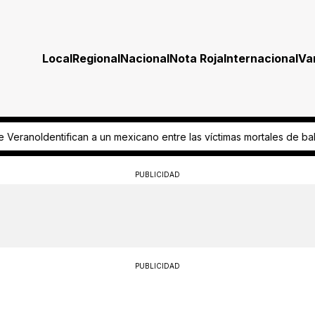
Local
Regional
Nacional
Nota Roja
Internacional
Va
 las víctimas mortales de balacera en Seattle
¡De terror! Abandonan 
PUBLICIDAD
PUBLICIDAD