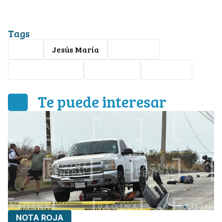
Tags
León
Jesús María
Nota roja
ataque armado
homicidio
Barbería
Te puede interesar
NOTA ROJA