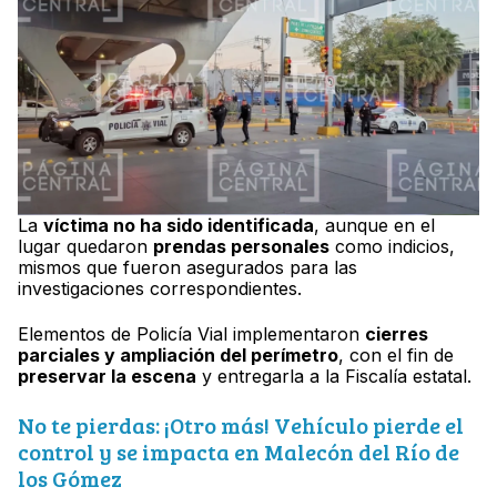
La
víctima no ha sido identificada
, aunque en el
lugar quedaron
prendas personales
como indicios,
mismos que fueron asegurados para las
investigaciones correspondientes.
Elementos de Policía Vial implementaron
cierres
parciales y ampliación del perímetro
, con el fin de
preservar la escena
y entregarla a la Fiscalía estatal.
No te pierdas: ¡Otro más! Vehículo pierde el
control y se impacta en Malecón del Río de
los Gómez