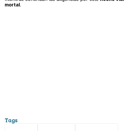
mortal
.
Tags
Seguridad
Atropellado
accidente vial