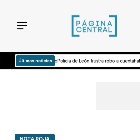
e León frustra robo a cuentahabiente y recupera 50 mil pesos
Últimas noticias
¿Empre
NOTA ROJA