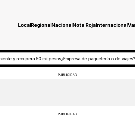
Local
Regional
Nacional
Nota Roja
Internacional
Va
sa de paquetería o de viajes? Aseguran cargamento con peyote
An
PUBLICIDAD
PUBLICIDAD