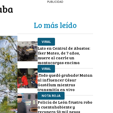
PUBLICIDAD
aba
Lo más leído
VIRAL
Luto en Central de Abastos:
Iker Mateo, de 7 años,
muere al caerle un
montacargas encima
VIRAL
¡Todo quedó grabado! Matan
al influencer César
Gastélum mientras
transmitía en vivo
NOTA ROJA
Policía de León frustra robo
a cuentahabiente y
recupera 50 mil pesos