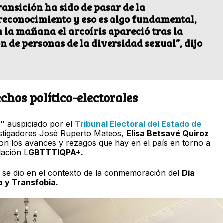
ransición ha sido de pasar de la
l reconocimiento y eso es algo fundamental,
a la mañana el arcoíris apareció tras la
n de personas de la diversidad sexual”, dijo
chos político-electorales
s”
auspiciado por el
Tribunal Electoral del Estado de
estigadores José Ruperto Mateos,
Elisa Betsavé Quiroz
n los avances y rezagos que hay en el país en torno a
lación L
GBTTTIQPA+.
e se dio en el contexto de la conmemoración del
Día
a y Transfobia.