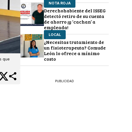
NOTA ROJA
Derechohabiente del ISSEG
detectó retiro de su cuenta
de ahorro ¡y ‘cachan’ a
empleada!
LOCAL
¿Necesitas tratamiento de
un fisioterapeuta? Comude
León lo ofrece a mínimo
costo
s que
PUBLICIDAD