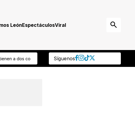
mos León
Espectáculos
Viral
Síguenos
sto! Esto invertirán para mejorar infraestructura para el ciclo escola