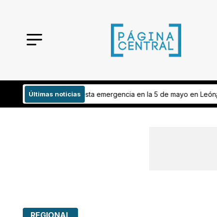
mergencia en la 5 de mayo en León
Últimas noticias
¡Intervienen contra arrancones e
REGIONAL