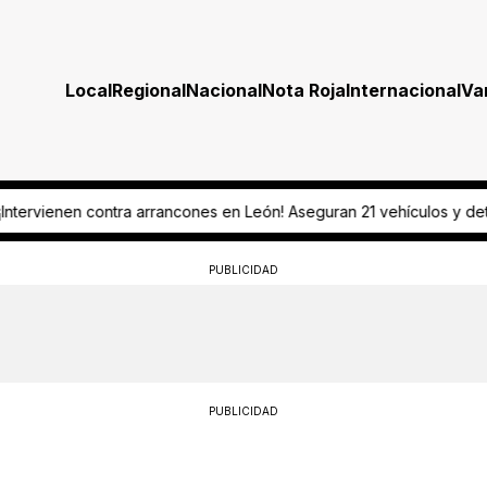
Local
Regional
Nacional
Nota Roja
Internacional
Va
n León! Aseguran 21 vehículos y detienen a dos conductores
¡Todo li
PUBLICIDAD
PUBLICIDAD