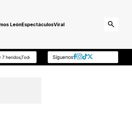
mos León
Espectáculos
Viral
Síguenos
o González es nuevo portero del Club León