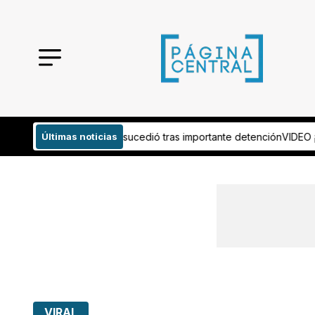
dió tras importante detención
Últimas noticias
VIDEO ¡Fatal tiroteo! Hombre abre fue
VIRAL