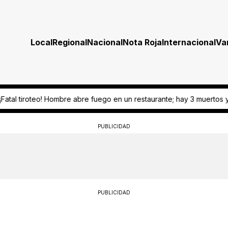
Local
Regional
Nacional
Nota Roja
Internacional
Va
go en un restaurante; hay 3 muertos y 7 heridos
¡Todo cerrado! Juli
PUBLICIDAD
PUBLICIDAD