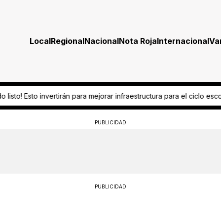
Local
Regional
Nacional
Nota Roja
Internacional
Va
rar infraestructura para el ciclo escolar 2026-2027
“Es omisión grave
PUBLICIDAD
PUBLICIDAD