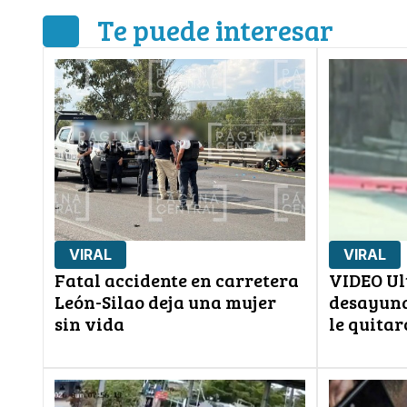
Te puede interesar
VIRAL
VIRAL
Fatal accidente en carretera
VIDEO Ul
León-Silao deja una mujer
desayuna
sin vida
le quitar