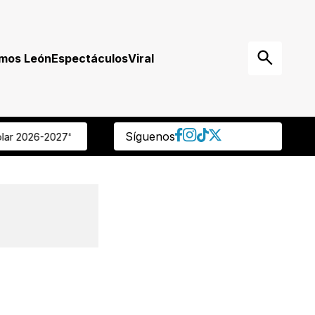
mos León
Espectáculos
Viral
Síguenos
” Regidora panista reprocha que ocultaran muerte de delegado de 