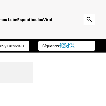
mos León
Espectáculos
Viral
Síguenos
26 en León
Repunta violencia familiar y sexual contra mujeres en Leó