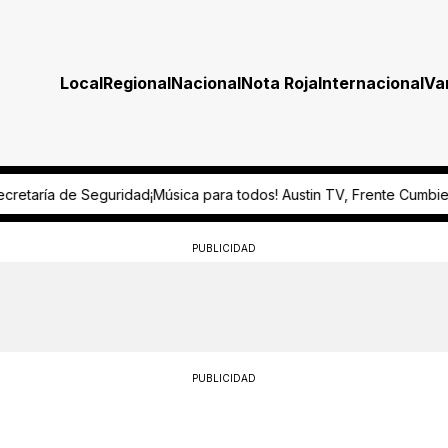
Local
Regional
Nacional
Nota Roja
Internacional
Va
os! Austin TV, Frente Cumbiero y Lucrecia Dalt encabezan FIAC 20
PUBLICIDAD
PUBLICIDAD