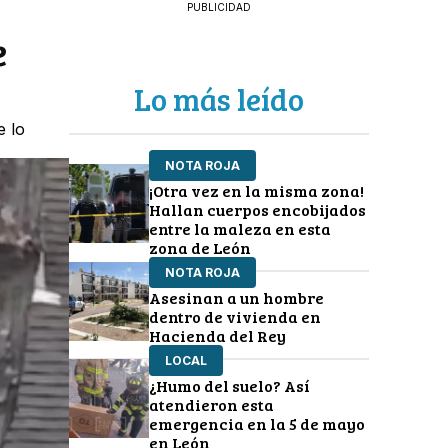
PUBLICIDAD
e
Lo más leído
e lo
NOTA ROJA
¡Otra vez en la misma zona!
Hallan cuerpos encobijados
entre la maleza en esta
zona de León
NOTA ROJA
Asesinan a un hombre
dentro de vivienda en
Hacienda del Rey
LOCAL
¿Humo del suelo? Así
atendieron esta
emergencia en la 5 de mayo
en León