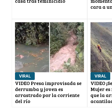
casa tras feminicidio
momento 
cara a u
VIRAL
VIRAL
VIDEO Presa improvisada se
VIDEO ¡Se
derrumba y joven es
Mujer es
arrastrado por la corriente
que la a
del río
acantila