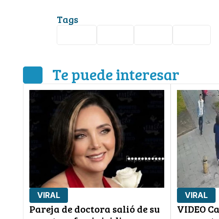
Tags
China
Viral
caída
video
Te puede interesar
VIRAL
VIRAL
Pareja de doctora salió de su
VIDEO Ca