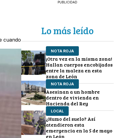
PUBLICIDAD
Lo más leído
te cuando
NOTA ROJA
¡Otra vez en la misma zona!
Hallan cuerpos encobijados
entre la maleza en esta
zona de León
NOTA ROJA
Asesinan a un hombre
dentro de vivienda en
Hacienda del Rey
LOCAL
¿Humo del suelo? Así
atendieron esta
emergencia en la 5 de mayo
en León