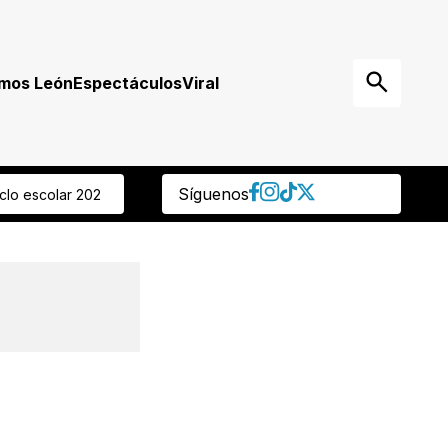
mos León
Espectáculos
Viral
Síguenos
misión grave” Regidora panista reprocha que ocultaran muerte de 