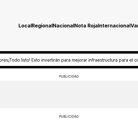
Local
Regional
Nacional
Nota Roja
Internacional
Va
rán para mejorar infraestructura para el ciclo escolar 2026-2027
“Es o
PUBLICIDAD
PUBLICIDAD