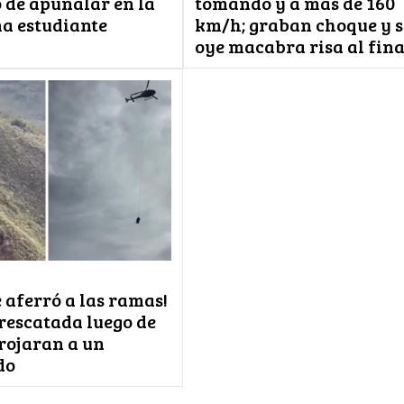
de apuñalar en la
tomando y a más de 160
na estudiante
km/h; graban choque y s
oye macabra risa al fina
 aferró a las ramas!
 rescatada luego de
rrojaran a un
do