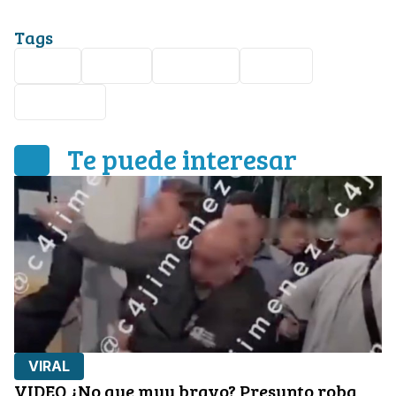
Tags
Viral
Video
Ecuador
Fútbol
Deportes
Te puede interesar
VIRAL
VIDEO ¿No que muy bravo? Presunto roba