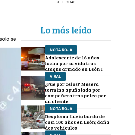
PUBLICIDAD
Lo más leído
 solo se
NOTA ROJA
Adolescente de 16 años
lucha por su vida tras
ataque armado en León I
VIRAL
¿Fue por celos? Mesera
termina apuñalada por
compañera tras pelea por
un cliente
NOTA ROJA
Desploma lluvia barda de
casi 100 años en León; daña
dos vehículos