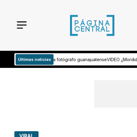
tógrafo guanajuatense
Últimas noticias
VIDEO ¿Mordida por transferencia? Evidencian 
VIRAL