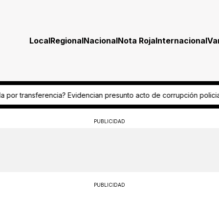
Local
Regional
Nacional
Nota Roja
Internacional
Va
presunto acto de corrupción policial
¿Fue por celos? Mesera termin
PUBLICIDAD
PUBLICIDAD