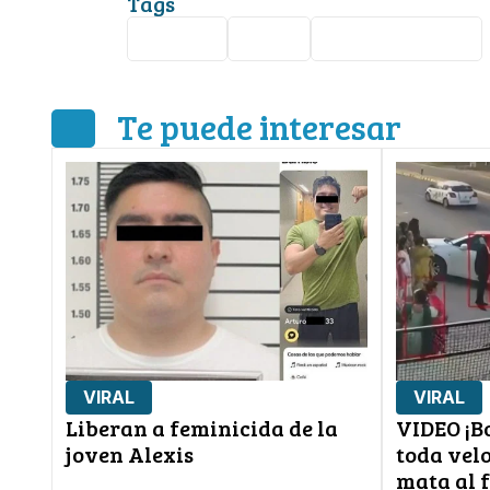
Tags
México
Viral
Carolina Flores
Te puede interesar
VIRAL
VIRAL
Liberan a feminicida de la
VIDEO ¡Bo
joven Alexis
toda vel
mata al 